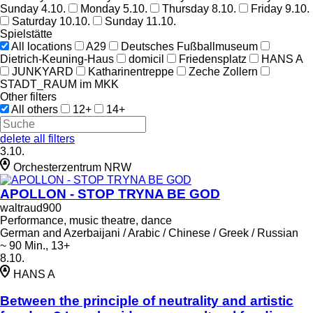
Sunday 4.10.
Monday 5.10.
Thursday 8.10.
Friday 9.10.
Saturday 10.10.
Sunday 11.10.
Spielstätte
All locations
A29
Deutsches Fußballmuseum
Dietrich-Keuning-Haus
domicil
Friedensplatz
HANS A
JUNKYARD
Katharinentreppe
Zeche Zollern
STADT_RAUM im MKK
Other filters
All others
12+
14+
delete all filters
3.10.
Orchesterzentrum NRW
APOLLON - STOP TRYNA BE GOD
waltraud900
Performance, music theatre, dance
German and Azerbaijani / Arabic / Chinese / Greek / Russian
~ 90 Min., 13+
8.10.
HANS A
Between the principle of neutrality and artistic