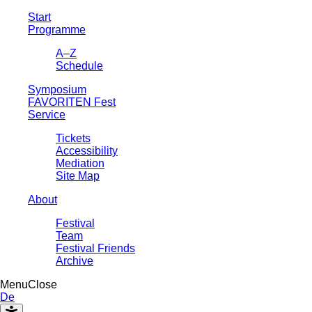
Start
Programme
A–Z
Schedule
Symposium
FAVORITEN Fest
Service
Tickets
Accessibility
Mediation
Site Map
About
Festival
Team
Festival Friends
Archive
Menu
Close
De