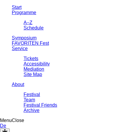
Start
Programme
A–Z
Schedule
Symposium
FAVORITEN Fest
Service
Tickets
Accessibility
Mediation
Site Map
About
Festival
Team
Festival Friends
Archive
Menu
Close
De