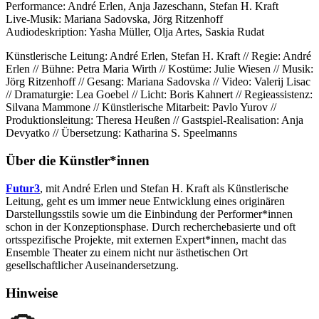
Performance: André Erlen, Anja Jazeschann, Stefan H. Kraft
Live-Musik: Mariana Sadovska, Jörg Ritzenhoff
Audiodeskription: Yasha Müller, Olja Artes, Saskia Rudat
Künstlerische Leitung: André Erlen, Stefan H. Kraft // Regie: André
Erlen // Bühne: Petra Maria Wirth // Kostüme: Julie Wiesen // Musik:
Jörg Ritzenhoff // Gesang: Mariana Sadovska // Video: Valerij Lisac
// Dramaturgie: Lea Goebel // Licht: Boris Kahnert // Regieassistenz:
Silvana Mammone // Künstlerische Mitarbeit: Pavlo Yurov //
Produktionsleitung: Theresa Heußen // Gastspiel-Realisation: Anja
Devyatko // Übersetzung: Katharina S. Speelmanns
Über die Künstler*innen
Futur3
, mit André Erlen und Stefan H. Kraft als Künstlerische
Leitung, geht es um immer neue Entwicklung eines originären
Darstellungsstils sowie um die Einbindung der Performer*innen
schon in der Konzeptionsphase. Durch recherchebasierte und oft
ortsspezifische Projekte, mit externen Expert*innen, macht das
Ensemble Theater zu einem nicht nur ästhetischen Ort
gesellschaftlicher Auseinandersetzung.
Hinweise