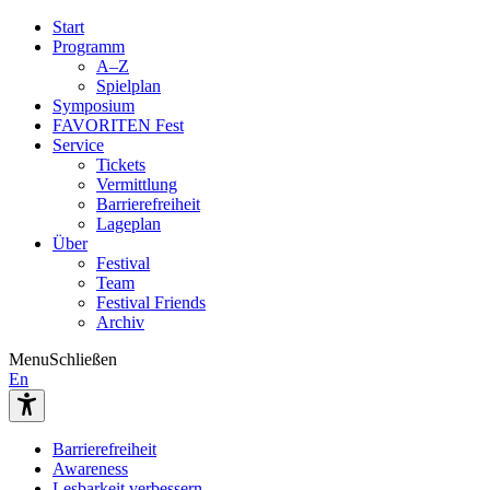
Start
Programm
A–Z
Spielplan
Symposium
FAVORITEN Fest
Service
Tickets
Vermittlung
Barrierefreiheit
Lageplan
Über
Festival
Team
Festival Friends
Archiv
Menu
Schließen
En
Barrierefreiheit
Awareness
Lesbarkeit verbessern