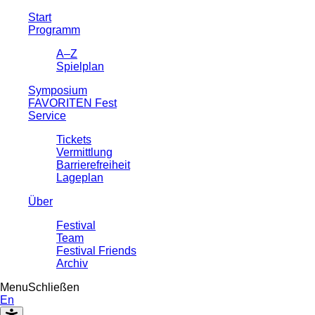
Start
Programm
A–Z
Spielplan
Symposium
FAVORITEN Fest
Service
Tickets
Vermittlung
Barrierefreiheit
Lageplan
Über
Festival
Team
Festival Friends
Archiv
Menu
Schließen
En