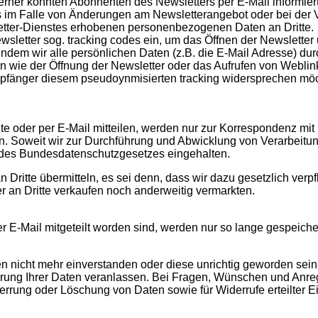
ner könnten Abonnenten des Newsletters per E-Mail informiert 
dies im Falle von Änderungen am Newsletterangebot oder bei de
etter-Dienstes erhobenen personenbezogenen Daten an Dritte.
wsletter sog. tracking codes ein, um das Öffnen der Newsletter
ndem wir alle persönlichen Daten (z.B. die E-Mail Adresse) d
wie der Öffnung der Newsletter oder das Aufrufen von Weblink
mpfänger diesem pseudoynmisierten tracking widersprechen möc
oder per E-Mail mitteilen, werden nur zur Korrespondenz mit I
. Soweit wir zur Durchführung und Abwicklung von Verarbeitung
des Bundesdatenschutzgesetzes eingehalten.
Dritte übermitteln, es sei denn, dass wir dazu gesetzlich verpf
an Dritte verkaufen noch anderweitig vermarkten.
Mail mitgeteilt worden sind, werden nur so lange gespeichert, 
n nicht mehr einverstanden oder diese unrichtig geworden sein
rung Ihrer Daten veranlassen. Bei Fragen, Wünschen und Anre
rung oder Löschung von Daten sowie für Widerrufe erteilter Ei