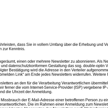
ährleisten, dass Sie in vollem Umfang über die Erhebung und
 zur Kenntnis.
ingeräumt, einen oder mehrere Newsletter zu abonnieren. Als Ne
ren und datenschutzkonformen Gestaltung das sog. double-optin V
olgter Bestätigung wird die Adresse in den Verteiler aufgenomm
melden Link“ am Ende jedes Newsletters widerrufen. Weitere In
ters an den für die Verarbeitung Verantwortlichen übermittelt
 ferner die vom Internet-Service-Provider (ISP) vergebene IP-
d die Uhrzeit der Anmeldung.
) Missbrauch der E-Mail-Adresse einer betroffenen Person zu e
ng Verantwortlichen. Die im Rahmen einer Anmeldung zum News