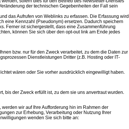
werden, sofern dies für den Betrieb des Newsletter-Dienstes
r Veränderung der technischen Gegebenheiten der Fall sein
 und das Aufrufen von Weblinks zu erfassen. Die Erfassung wird
urch eine Kennzahl (Pseudonym) ersetzen. Dadurch speichern
s. Ferner ist sichergestellt, dass eine Zusammenführung
hten, können Sie sich über den opt-out link am Ende jedes
hnen bzw. nur für den Zweck verarbeitet, zu dem die Daten zur
sprozessen Dienstleistungen Dritter (z.B. Hosting oder IT-
lichtet wären oder Sie vorher ausdrücklich eingewilligt haben.
bis der Zweck erfüllt ist, zu dem sie uns anvertraut wurden.
, werden wir auf Ihre Aufforderung hin im Rahmen der
gungen zur Erhebung, Verarbeitung oder Nutzung Ihrer
nwilligungen wenden Sie sich bitte an: