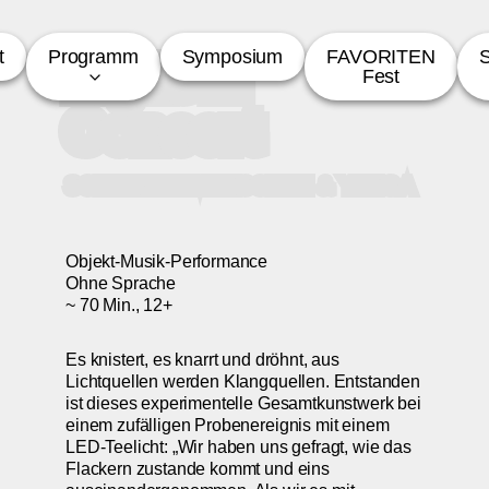
t
Programm
Symposium
FAVORITEN
S
Light in
Fest
Concert
SCHEINZEITMENSCHEN & YENGA
Objekt-Musik-Performance
Ohne Sprache
~ 70 Min., 12+
Es knistert, es knarrt und dröhnt, aus
Lichtquellen werden Klangquellen. Entstanden
ist dieses experimentelle Gesamtkunstwerk bei
einem zufälligen Probenereignis mit einem
LED-Teelicht: „Wir haben uns gefragt, wie das
Flackern zustande kommt und eins