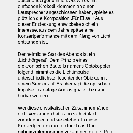
auseinandergenommen. Als wir es mit
einfachen Krokodilklemmen an einen
Lautsprecher angeschlossen haben, spielte es
plötzlich die Komposition ,Für Elise‘.“ Aus
dieser Entdeckung entwickelte sich ein
Interesse, aus dem Jahre später eine
Konzertperformance mit dem Klang von Licht
entstanden ist.
Der heimliche Star des Abends ist ein
,Lichthörgerät‘. Dem Prinzip eines
elektronischen Bauteils namens Optokoppler
folgend, nimmt es die Lichtimpulse
unterschiedlichster leuchtender Objekte mit
einem Sensor auf. Es überträgt die optischen
Impulse in analoge Audiosignale, die dann
hörbar werden.
Wer diese physikalischen Zusammenhänge
nicht verstanden hat, kann sich einfach
zurücklehnen und sie erleben: In dieser
Konzertperformance entlockt das Duo
scheinzeitmenschen
zusammen mit der Pop-