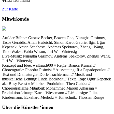
44135 Dortmund
Zur Karte
Mitwirkende
Auf der Bühne: Gustav Becker, Bowen Gao, Nuragha Gasimov,
Tasos Geraidis, Amin Hubricht, Simon Karol Gabriel Ilga, Uğur
Kepenek, Anton Schebesta, Andreas Spektorov, Zhengli Wang,
Timo Walek, Fabio Wilson, Juri Win Wintersig
Live-Musik: Nuragha Gasimov, Andreas Spektorov, Zhengli Wang,
Juri Win Wintersig
Konzept und Idee: waltraud900 // Regie: Bianca Künzel //
Choreografie: Phaedra Pisimisi // Ausstattung: Ria Papadopoulou //
Text und Dramaturgie: Dorle Trachternach // Musik und
musikalische Leitung: Linda Bockholt // Texte, Rap: Uğur Kepenek
aka Busy Beast // Mitarbeit Produktion: Theo Gatzka //
Choreografische Mitarbeit: Mohammed Marouf Alhassan //
Produktionsleitung: Katrin Wiesemann // Lichtdesign: Julius
Kindermann, Eckehard Merholz // Tontechnik: Thorsten Runge
Über die Künstler*innen