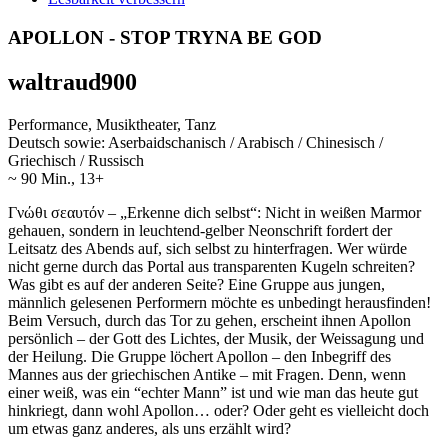
APOLLON - STOP TRYNA BE GOD
waltraud900
Performance, Musiktheater, Tanz
Deutsch sowie: Aserbaidschanisch / Arabisch / Chinesisch /
Griechisch / Russisch
~ 90 Min., 13+
Γνώθι σεαυτόν – „Erkenne dich selbst“: Nicht in weißen Marmor
gehauen, sondern in leuchtend-gelber Neonschrift fordert der
Leitsatz des Abends auf, sich selbst zu hinterfragen. Wer würde
nicht gerne durch das Portal aus transparenten Kugeln schreiten?
Was gibt es auf der anderen Seite? Eine Gruppe aus jungen,
männlich gelesenen Performern möchte es unbedingt herausfinden!
Beim Versuch, durch das Tor zu gehen, erscheint ihnen Apollon
persönlich – der Gott des Lichtes, der Musik, der Weissagung und
der Heilung. Die Gruppe löchert Apollon – den Inbegriff des
Mannes aus der griechischen Antike – mit Fragen. Denn, wenn
einer weiß, was ein “echter Mann” ist und wie man das heute gut
hinkriegt, dann wohl Apollon… oder? Oder geht es vielleicht doch
um etwas ganz anderes, als uns erzählt wird?