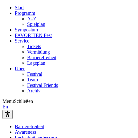
Start
Programm
A–Z
Spielplan
Symposium
FAVORITEN Fest
Service
Tickets
Vermittlung
Barrierefreiheit
Lageplan
Über
Festival
Team
Festival Friends
Archiv
Menu
Schließen
En
Barrierefreiheit
Awareness
Lesbarkeit verbessern